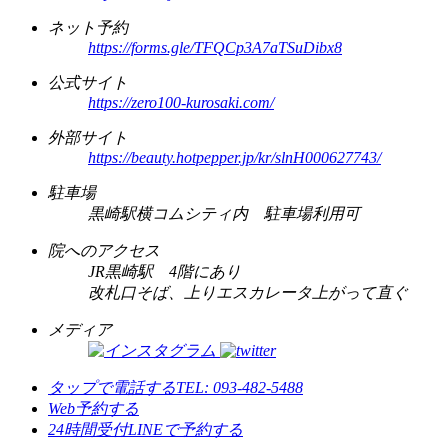
ネット予約
https://forms.gle/TFQCp3A7aTSuDibx8
公式サイト
https://zero100-kurosaki.com/
外部サイト
https://beauty.hotpepper.jp/kr/slnH000627743/
駐車場
黒崎駅横コムシティ内 駐車場利用可
院へのアクセス
JR黒崎駅 4階にあり
改札口そば、上りエスカレータ上がって直ぐ
メディア
タップで電話する
TEL: 093-482-5488
Web予約する
24時間受付
LINEで予約する