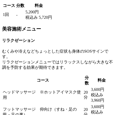
コース
分数
料金
5,200円
1回
-
税込み 5,720円
美容施術メニュー
リラクゼーション
むくみや冷えなどちょっとした症状も身体のSOSサインで
す
リラクゼーションメニューではリラックスしながら大きな不
調を予防する効果が期待できます。
分
コース
料金
数
3,600円
ヘッドマッサージ ※ホットアイマスク使
20
税込み
分
用
3,960円
3,600円
フットマッサージ 仰向け（すね・足の
20
税込み
分
甲・足の裏）