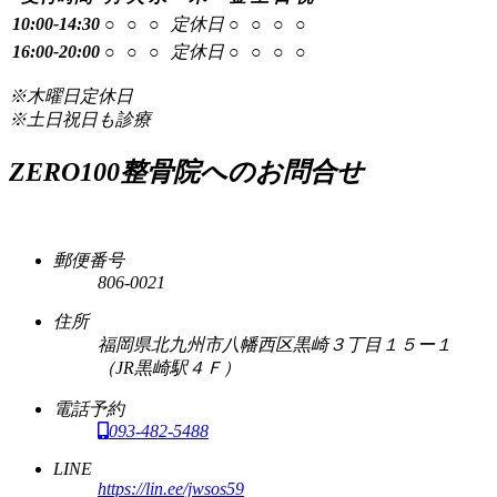
10:00-14:30
○
○
○
定休日
○
○
○
○
16:00-20:00
○
○
○
定休日
○
○
○
○
※木曜日定休日
※土日祝日も診療
ZERO100整骨院へのお問合せ
郵便番号
806-0021
住所
福岡県北九州市八幡西区黒崎３丁目１５ー１
（JR黒崎駅４Ｆ）
電話予約
093-482-5488
LINE
https://lin.ee/jwsos59