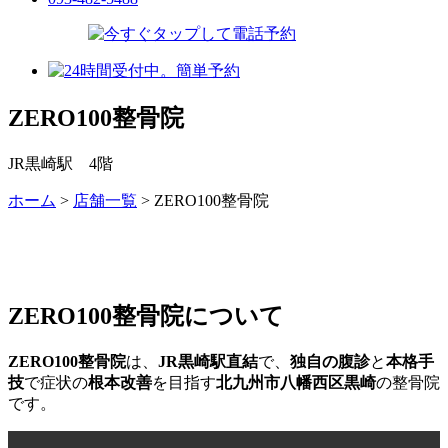
ZERO100整骨院
JR黒崎駅 4階
ホーム
>
店舗一覧
>
ZERO100整骨院
ZERO100整骨院について
ZERO100整骨院
は、
JR黒崎駅直結
で、
独自の腹診
と
本格手
技
で症状の
根本改善
を目指す
北九州市八幡西区黒崎
の整骨院
です。