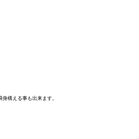
瞬身構える事も出来ます。
。