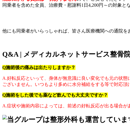
同乗者を含めた全員、治療費・慰謝料1日4,200円～の対象と
他にも同乗者がいらっしゃれば、皆さん医療機関への通院を
Q&A | メディカルネットサービス整骨
Q施術後の痛みは出たりしますか？
A.好転反応といって、身体が無意識に良い変化でも元の状
ございません。いつもより多めに水分補給をする等で対応頂け
Q施術をした後でも薬など飲んでも大丈夫ですか？
A.症状や施術内容によっては、前述の好転反応が出る場合