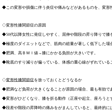
◆この変形や損傷に伴う炎症や痛みなどがあるものを、変形
◇変形性膝関節症の原因
◆50代以降女性に発症しやすく、屈伸や階段の昇り降りで膝
◆極度のダイエットなどで、筋肉の総量が著しく低下した場
◆肥満、高ＢＭＩ値→膝にかかる負担が大きいです。
◆靴底のすり減りが偏っている、体感の重心線がずれている
◇
変形性膝関節症
を放っておくとどうなるか
◆肥満など負荷が大きくなることが原因の場合、最も有効で
◆変形がひどくなり、膝を折る動作（正座や起立、座ろうと
◆段差や階段の昇降時の痛みをがまんしていると、最終的に