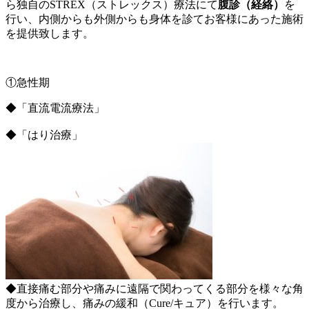
ら独自のSTREX（ストレックス）療法にて
腹診（経絡）
を
行い、内側からも外側からも身体を診てお客様にあった施術
を提供致します。
①急性期
◆「直流電流療法」
◆「はり治療」
◆直接痛む部分や痛みに遠隔で関わってくる部分を様々な角
度から治療し、痛みの緩和（Cure/キュア）を行います。