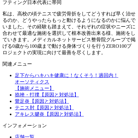
フティング日本代表に帯同
私は、高校の頃テニスで疲労骨折をしてどうすれば早く治せ
るのか、どうやったらもっと動けるようになるのかに悩んで
いました。その経験も踏まえて、それぞれの症状やニーズに
合わせて最適な施術を選択して根本改善出来る様、施術をし
ていきます。メディカルネットサービス整骨院グループで掲
げる0歳から100歳まで動ける身体づくりを行うZERO100プ
ロジェクトの実現に向けて最善を尽くします。
関連メニュー
足下からハキハキ健康に！なくそう！過回内！
オーソティクス
【施術メニュー】
捻挫・打撲【原因と対処法】
鵞足炎【原因と対処法】
テニス肘【原因と対処法】
アキレス腱炎【原因と対処法】
インフォメーション
店舗一覧