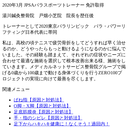
2020年3月 JPSAパラスポーツトレーナー 免許取得
湯川鍼灸整骨院 戸畑小芝院 院長を歴任後
トレーナーとして2020東京パラリンピック パラ・パワーリ
フティング日本代表に帯同
私は、高校の頃テニスで疲労骨折をしてどうすれば早く治せ
るのか、どうやったらもっと動けるようになるのかに悩んで
いました。その経験も踏まえて、それぞれの症状やニーズに
合わせて最適な施術を選択して根本改善出来る様、施術をし
ていきます。メディカルネットサービス整骨院グループで掲
げる0歳から100歳まで動ける身体づくりを行うZERO100プ
ロジェクトの実現に向けて最善を尽くします。
関連メニュー
ばね指【原因と対処法】
O脚・X脚【原因と対処法】
足底筋膜炎【原因と対処法】
手・指のシビレ【原因と対処法】
足下からハキハキ健康に！なくそう！過回内！