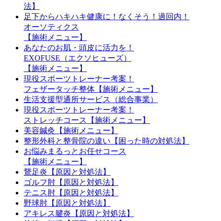
法】
足下からハキハキ健康に！なくそう！過回内！
オーソティクス
【施術メニュー】
あなたのお肌・頭皮に活力を！
EXOFUSE（エクソヒューズ）
【施術メニュー】
現役スポーツトレーナー考案！
フェザータッチ整体【施術メニュー】
生活支援型通所サービス（総合事業）
現役スポーツトレーナー考案！
ストレッチコース【施術メニュー】
美容鍼灸【施術メニュー】
整形外科と整骨院の違い【困った時の対処法】
お悩みまるっとお任せコース
【施術メニュー】
鵞足炎【原因と対処法】
ゴルフ肘【原因と対処法】
テニス肘【原因と対処法】
野球肘【原因と対処法】
アキレス腱炎【原因と対処法】