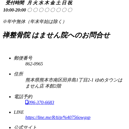
受付時間
月
火
水
木
金
土
日
祝
10:00-20:00
〇
〇
〇
〇
〇
〇
〇
〇
※年中無休（年末年始は除く）
禅整骨院 はません院へのお問合せ
郵便番号
862-0965
住所
熊本県熊本市南区田井島1丁目2-1 ゆめタウンは
ません店 本館2階
電話予約
096-370-6683
LINE
https://line.me/R/ti/p/%40756owgxp
公式サイト