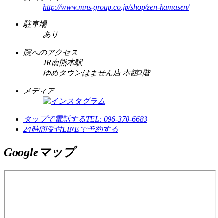
http://www.mns-group.co.jp/shop/zen-hamasen/
駐車場
あり
院へのアクセス
JR南熊本駅
ゆめタウンはません店 本館2階
メディア
タップで電話する
TEL: 096-370-6683
24時間受付
LINEで予約する
Googleマップ