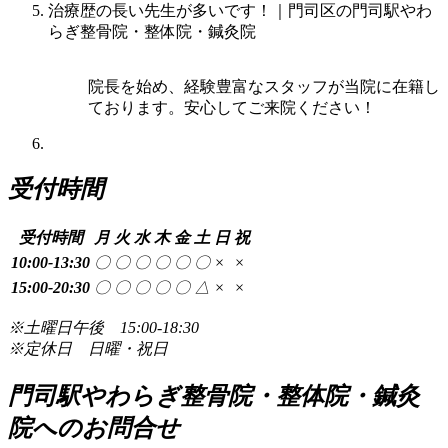
治療歴の長い先生が多いです！｜門司区の門司駅やわ
らぎ整骨院・整体院・鍼灸院
院長を始め、経験豊富なスタッフが当院に在籍し
ております。安心してご来院ください！
受付時間
受付時間
月
火
水
木
金
土
日
祝
10:00-13:30
〇
〇
〇
〇
〇
〇
×
×
15:00-20:30
〇
〇
〇
〇
〇
△
×
×
※土曜日午後 15:00-18:30
※定休日 日曜・祝日
門司駅やわらぎ整骨院・整体院・鍼灸
院へのお問合せ