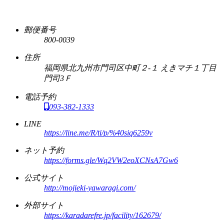
郵便番号
800-0039
住所
福岡県北九州市門司区中町２-１ えきマチ１丁目
門司3Ｆ
電話予約
093-382-1333
LINE
https://line.me/R/ti/p/%40siq6259v
ネット予約
https://forms.gle/Wq2VW2eoXCNsA7Gw6
公式サイト
http://mojieki-yawaragi.com/
外部サイト
https://karadarefre.jp/facility/162679/