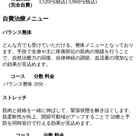
3,520円(税込)
3,960円(税込)
（完全自費）
自費治療メニュー
バランス整体
どんな方でも受けていただける、整体メニューとなっており
ます。手技で全身や主に疼痛部位の筋肉の弛緩を行うこと
で、自然治癒力の回復、自律神経の調節、血流量の増加など
の効果が見込めます。
コース
分数
料金
バランス整体
20分
-
ストレッチ
筋肉と経絡を一緒に伸ばして、緊張状態を解きほぐします。
筋柔軟性が向上、関節可動域がアップすることで 治療と予
防を同時並行で行える効果が見込めます。
コース
分数
料金