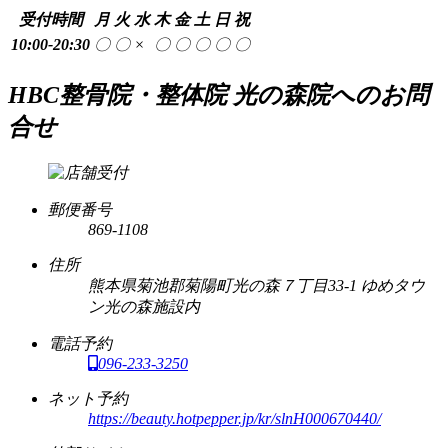
受付時間
月
火
水
木
金
土
日
祝
10:00-20:30
〇
〇
×
〇
〇
〇
〇
〇
HBC整骨院・整体院 光の森院へのお問
合せ
郵便番号
869-1108
住所
熊本県菊池郡菊陽町光の森７丁目33-1 ゆめタウ
ン光の森施設内
電話予約
096-233-3250
ネット予約
https://beauty.hotpepper.jp/kr/slnH000670440/