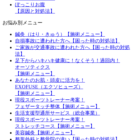
ぽっこりお腹
【原因と対処法】
お悩み別メニュー
鍼灸（はり・きゅう）【施術メニュー】
自損事故に遭われた方へ【困った時の対処法】
ご家族が交通事故に遭われた方へ【困った時の対処
法】
足下からハキハキ健康に！なくそう！過回内！
オーソティクス
【施術メニュー】
あなたのお肌・頭皮に活力を！
EXOFUSE（エクソヒューズ）
【施術メニュー】
現役スポーツトレーナー考案！
フェザータッチ整体【施術メニュー】
生活支援型通所サービス（総合事業）
現役スポーツトレーナー考案！
ストレッチコース【施術メニュー】
美容鍼灸【施術メニュー】
整形外科と整骨院の違い【困った時の対処法】