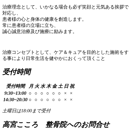
治療理念として、いかなる場合も必ず笑顔と元気ある挨拶で
対応し、
患者様の心と身体の健康を創造します。
常に患者様の立場に立ち、
誠心誠意治療及び施療に励みます。
治療コンセプトとして、ケ
ア＆キュアを目的とした施術をす
る事により日常生活を健やかにおくって頂くこと
受付時間
受付時間
月
火
水
木
金
土
日
祝
9:30~13:00
○
○
○
○
○
○
×
×
14:30~20:30
○
○
○
○
○
○
×
×
土曜日は18:00まで受付
高宮こころ 整骨院へのお問合せ