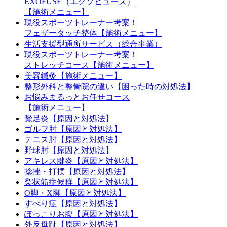
EXOFUSE（エクソヒューズ）
【施術メニュー】
現役スポーツトレーナー考案！
フェザータッチ整体【施術メニュー】
生活支援型通所サービス（総合事業）
現役スポーツトレーナー考案！
ストレッチコース【施術メニュー】
美容鍼灸【施術メニュー】
整形外科と整骨院の違い【困った時の対処法】
お悩みまるっとお任せコース
【施術メニュー】
鵞足炎【原因と対処法】
ゴルフ肘【原因と対処法】
テニス肘【原因と対処法】
野球肘【原因と対処法】
アキレス腱炎【原因と対処法】
捻挫・打撲【原因と対処法】
梨状筋症候群【原因と対処法】
O脚・X脚【原因と対処法】
すべり症【原因と対処法】
ぽっこりお腹【原因と対処法】
外反母趾【原因と対処法】